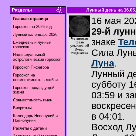
Разделы
Лунный день на 16.05.
16 мая 202
Главная страница
Гороскоп на 2026 год
29-й лун
Лунный календарь 2026
Четвертая
знаке
Тел
Ежедневный лунный
фаза
убывающей
гороскоп
Сила Лун
Луны.
28д16ч08м
Индивидуальный
астрологический гороскоп
Луна
.
Гороскоп Пифагора
Лунный де
Гороскоп на
совместимость в любви
субботу 1
Гороскоп предыдущей
жизни
03:59 и з
Совместимость имен
воскресен
Биоритмы
в 04:01.
Календарь Новолуний и
Полнолуний
Восход Л
Расчеты с датами