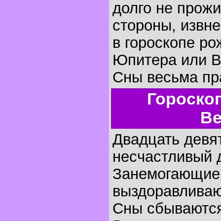
долго не прож
стороны, извне
в гороскопе р
Юпитера или В
Сны весьма пр
Гороско
Ве
Двадцать девя
несчастливый д
Занемогающие,
выздоравливаю
Сны сбываются