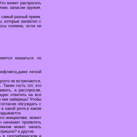
 Кто может распросить
изии, запасом оружия.
ь самый разный прием.
ы, которые захватил с
осы хозяина, если не
мятся оказаться, по
онфликта,даже легкой
 долго не встречаются,
. Также гость тот, кто
ивать, а расспросив,
жден ответить на все
 нее заберешь! Чтобы
 согласие обсуждать с
 в какой роли,в каком
ладывается.
го инициативе, может
н начинает проявлять
зяином может начать
 пришли? и другое.
ь в географическом и