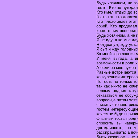
Будь хозяином, не го
гостя. Кто не нуждае
Кто имел отдых до вс
Гость тот, кто долже
Кто плохо знает этот
собой. Кто проделал
хочет с ним поссорит
Будь хозяином, а не 
Я не иду, а ко мне иду
Я отдохнул, жду уста
Я сыт и жду голодных
За мной гора знания 
У меня выгода, а и
возможности в роли хо
А если он мне нужен:
Равные встречаются 
конкуренции интересов
Но гость не только то
так как никто не хоче
первым поднял какую
отказаться ее обсуж
вопросы,а потом хоз
снизить степень риск
гостем интересующие 
качестве будет прини
Опытный гость предп
спросить: вы, навер
догадливость, он м
расспрашивать: а поч
Быть хозяином - не 