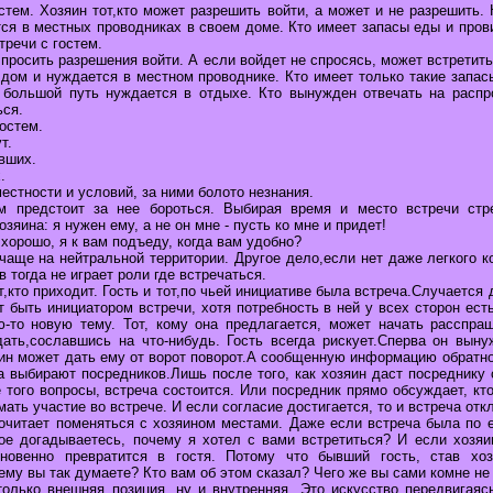
стем. Хозяин тот,кто может разрешить войти, а может и не разрешить.
тся в местных проводниках в своем доме. Кто имеет запасы еды и пров
тречи с гостем.
н просить разрешения войти. А если войдет не спросясь, может встретит
 дом и нуждается в местном проводнике. Кто имеет только такие запас
 большой путь нуждается в отдыхе. Кто вынужден отвечать на распр
ься.
гостем.
т.
вших.
.
местности и условий, за ними болото незнания.
м предстоит за нее бороться. Выбирая время и место встречи стре
зяина: я нужен ему, а не он мне - пусть ко мне и придет!
 хорошо, я к вам подъеду, когда вам удобно?
чаще на нейтральной территории. Другое дело,если нет даже легкого к
 тогда не играет роли где встречаться.
т,кто приходит. Гость и тот,по чьей инициативе была встреча.Случается
т быть инициатором встречи, хотя потребность в ней у всех сторон есть
-то новую тему. Тот, кому она предлагается, может начать расспраш
дать,сославшись на что-нибудь. Гость всегда рискует.Сперва он выну
яин может дать ему от ворот поворот.А сообщенную информацию обратно
а выбирают посредников.Лишь после того, как хозяин даст посреднику
того вопросы, встреча состоится. Или посредник прямо обсуждает, кто
мать участие во встрече. И если согласие достигается, то и встреча отк
очитает поменяться с хозяином местами. Даже если встреча была по е
ное догадываетесь, почему я хотел с вами встретиться? И если хозяи
гновенно превратится в гостя. Потому что бывший гость, став хо
ему вы так думаете? Кто вам об этом сказал? Чего же вы сами комне не
только внешняя позиция, ну и внутренняя. Это искусство передвигаяс