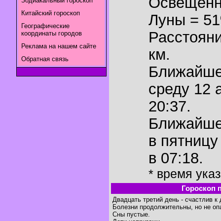
Освещенн
Зодиакальный гороскоп
Китайский гороскоп
Луны = 5
Географические
Расстояни
координаты городов
Реклама на нашем сайте
км.
Обратная связь
Ближайш
среду 12 
20:37.
Ближайш
в пятницу
в 07:18.
* время ука
Гороскоп 
Двадцать третий день - счастлив к
Болезни продолжительны, но не оп
Сны пустые.