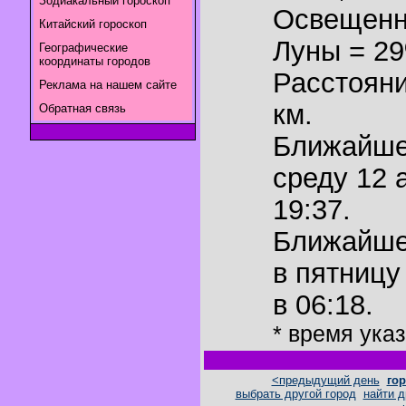
Зодиакальный гороскоп
Освещенн
Китайский гороскоп
Луны = 2
Географические
координаты городов
Расстояни
Реклама на нашем сайте
км.
Обратная связь
Ближайш
среду 12 
19:37.
Ближайш
в пятницу
в 06:18.
* время ука
<предыдущий день
гор
выбрать другой город
найти д