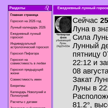
Разделы
Ежедневный лунный гороско
Главная страница
Сейчас
2
Гороскоп на 2026 год
Луна в зн
Лунный календарь 2026
Ежедневный лунный
Четвертая
Сила Лун
гороскоп
фаза
убывающей
Лунный де
Индивидуальный
Луны.
24д15ч02м
астрологический гороскоп
пятницу 0
Гороскоп Пифагора
Гороскоп на
22:12 и з
совместимость в любви
08 августа
Гороскоп предыдущей
жизни
Закат Лу
Совместимость имен
Луны в
22
Биоритмы
Календарь Новолуний и
Располож
Полнолуний
Расчеты с датами
81.2°
,
выс