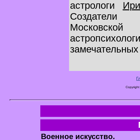
астрологи
Ир
Создатели 
Москов
астропсихоло
замечательных 
Г
Copyright
Военное искусство.