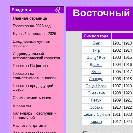
Разделы
Восточный 
Главная страница
Гороскоп на 2026 год
Лунный календарь 2026
Символ года
Ежедневный лунный
Бык
1901
1913
гороскоп
Тигр
1902
1914
Индивидуальный
Заяц / Кот
1903
1915
астрологический гороскоп
Дракон
1904
1916
Гороскоп Пифагора
Змея
1905
1917
Гороскоп на
совместимость в любви
Лошадь
1906
1918
Гороскоп предыдущей
Овца / Коза
1907
1919
жизни
Обезьяна
1908
1920
Совместимость имен
Петух
1909
1921
Биоритмы
Собака
1910
1922
Календарь Новолуний и
Кабан / Свинья
1911
1923
Полнолуний
Крыса
1912
1924
Расчеты с датами